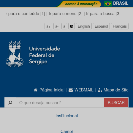
BRASIL
Ir para o conteúdo [1]
|
Ir para o menu [2]
|
Ir para a busca [3]
a+
a-
a
English
Español
Français
Página Inicial
|
WEBMAIL
|
Mapa do Site
Institucional
Campi