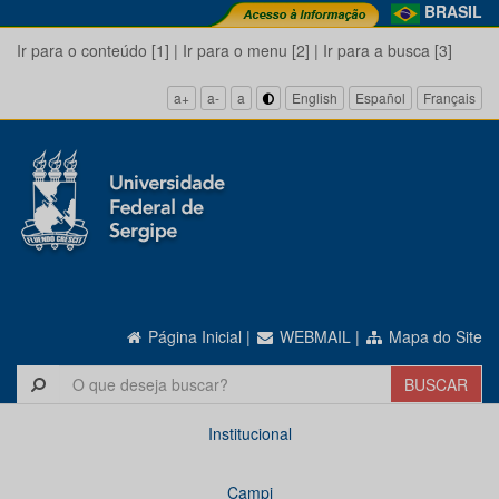
BRASIL
Ir para o conteúdo [1]
|
Ir para o menu [2]
|
Ir para a busca [3]
a+
a-
a
English
Español
Français
Página Inicial
|
WEBMAIL
|
Mapa do Site
Institucional
Campi