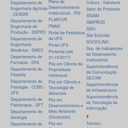
Plano de
Cultura - Itabaiana
Departamento de
Desenvolvimento
Engenharia Agrícola
Setor de Protocolo
Institucional - PDI
- DEAGRI
SIGAM
PLANTUR
Departamento de
SIMPROD
PNAIC
Engenharia de
SISU
Produção - DEPRO
Portal de Periódicos
Site Excluído
da UFS
Departamento de
SOCIOLING
Engenharia
Portal UFS
Sup. de Indicadores
Mecânica - DMEC
Portarias (até
de Desempenho
Departamento de
31/10/2017)
Institucional
Farmácia - DFA
Pós em Ciência da
Superintendência
Departamento de
Propriedade
de Comunicação -
Filosofia
Intelectual
SECOM
Departamento de
Pós em Ciência e
Superintendência
Fisiologia - CCBS /
Tecnologia de
de Infraestrutura
UFS
Alimentos
Superintendência
Departamento de
Pós em
de Tecnologia da
Fisioterapia - DFT
Desenvolvimento e
Informação
Meio Ambiente
Departamento de
T
(Doutorado)
Geologia
Técnico-
Pós em
Departamento de