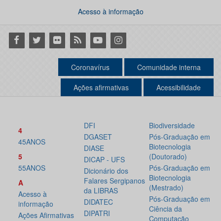
Acesso à informação
Facebook
Twitter
Flickr
RSS
Youtube
Instagram
Coronavírus
Comunidade interna
Ações afirmativas
Acessibilidade
DFI
Biodiversidade
4
DGASET
Pós-Graduação em
45ANOS
Biotecnologia
DIASE
5
(Doutorado)
DICAP - UFS
55ANOS
Pós-Graduação em
Dicionário dos
Biotecnologia
Falares Sergipanos
A
(Mestrado)
da LIBRAS
Acesso à
Pós-Graduação em
DIDATEC
informação
Ciência da
DIPATRI
Ações Afirmativas
Computação