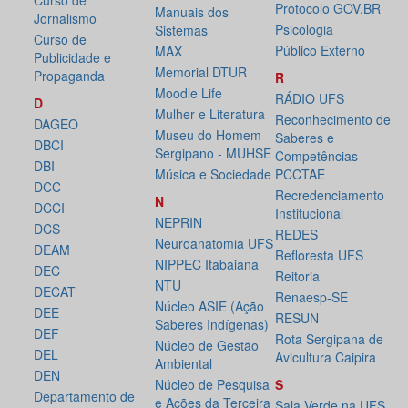
Curso de
Protocolo GOV.BR
Manuais dos
Jornalismo
Psicologia
Sistemas
Curso de
Público Externo
MAX
Publicidade e
Memorial DTUR
Propaganda
R
Moodle Life
RÁDIO UFS
D
Mulher e Literatura
Reconhecimento de
DAGEO
Museu do Homem
Saberes e
DBCI
Sergipano - MUHSE
Competências
DBI
Música e Sociedade
PCCTAE
DCC
Recredenciamento
N
DCCI
Institucional
NEPRIN
DCS
REDES
Neuroanatomia UFS
DEAM
Refloresta UFS
NIPPEC Itabaiana
DEC
Reitoria
NTU
DECAT
Renaesp-SE
Núcleo ASIE (Ação
DEE
RESUN
Saberes Indígenas)
DEF
Rota Sergipana de
Núcleo de Gestão
DEL
Avicultura Caipira
Ambiental
DEN
Núcleo de Pesquisa
S
Departamento de
e Ações da Terceira
Sala Verde na UFS