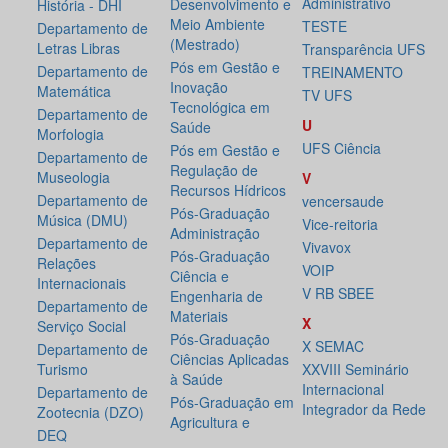
Administrativo
Desenvolvimento e
História - DHI
Meio Ambiente
TESTE
Departamento de
(Mestrado)
Letras Libras
Transparência UFS
Pós em Gestão e
Departamento de
TREINAMENTO
Inovação
Matemática
TV UFS
Tecnológica em
Departamento de
U
Saúde
Morfologia
UFS Ciência
Pós em Gestão e
Departamento de
Regulação de
Museologia
V
Recursos Hídricos
Departamento de
vencersaude
Pós-Graduação
Música (DMU)
Vice-reitoria
Administração
Departamento de
Vivavox
Pós-Graduação
Relações
VOIP
Ciência e
Internacionais
V RB SBEE
Engenharia de
Departamento de
Materiais
X
Serviço Social
Pós-Graduação
X SEMAC
Departamento de
Ciências Aplicadas
Turismo
XXVIII Seminário
à Saúde
Internacional
Departamento de
Pós-Graduação em
Integrador da Rede
Zootecnia (DZO)
Agricultura e
DEQ