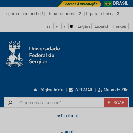
BRASIL
Ir para o conteúdo [1]
|
Ir para o menu [2]
|
Ir para a busca [3]
a+
a-
a
English
Español
Français
Página Inicial
|
WEBMAIL
|
Mapa do Site
Institucional
Campi