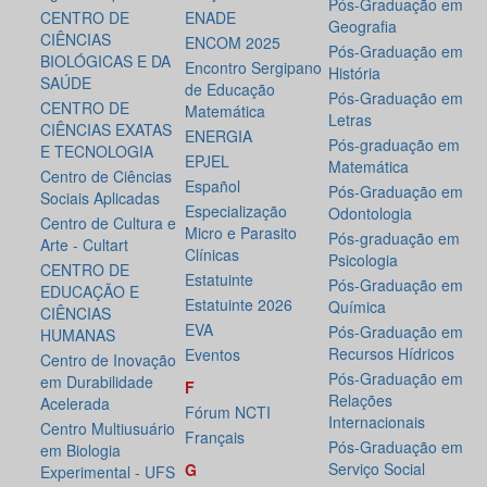
Pós-Graduação em
CENTRO DE
ENADE
Geografia
CIÊNCIAS
ENCOM 2025
Pós-Graduação em
BIOLÓGICAS E DA
Encontro Sergipano
História
SAÚDE
de Educação
Pós-Graduação em
CENTRO DE
Matemática
Letras
CIÊNCIAS EXATAS
ENERGIA
Pós-graduação em
E TECNOLOGIA
EPJEL
Matemática
Centro de Ciências
Español
Pós-Graduação em
Sociais Aplicadas
Especialização
Odontologia
Centro de Cultura e
Micro e Parasito
Pós-graduação em
Arte - Cultart
Clínicas
Psicologia
CENTRO DE
Estatuinte
Pós-Graduação em
EDUCAÇÃO E
Estatuinte 2026
Química
CIÊNCIAS
EVA
Pós-Graduação em
HUMANAS
Recursos Hídricos
Eventos
Centro de Inovação
Pós-Graduação em
em Durabilidade
F
Relações
Acelerada
Fórum NCTI
Internacionais
Centro Multiusuário
Français
Pós-Graduação em
em Biologia
Serviço Social
G
Experimental - UFS