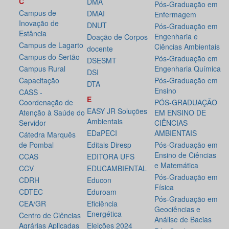
C
DMA
Pós-Graduação em
Campus de
DMAI
Enfermagem
Inovação de
DNUT
Pós-Graduação em
Estância
Engenharia e
Doação de Corpos
Campus de Lagarto
Ciências Ambientais
docente
Campus do Sertão
Pós-Graduação em
DSESMT
Campus Rural
Engenharia Química
DSI
Capacitação
Pós-Graduação em
DTA
Ensino
CASS -
E
Coordenação de
PÓS-GRADUAÇÃO
EASY JR Soluções
Atenção à Saúde do
EM ENSINO DE
Ambientais
Servidor
CIÊNCIAS
EDaPECI
AMBIENTAIS
Cátedra Marquês
de Pombal
Editais Diresp
Pós-Graduação em
Ensino de Ciências
CCAS
EDITORA UFS
e Matemática
CCV
EDUCAMBIENTAL
Pós-Graduação em
CDRH
Educon
Física
CDTEC
Eduroam
Pós-Graduação em
CEA/GR
Eficiência
Geociências e
Energética
Centro de Ciências
Análise de Bacias
Agrárias Aplicadas
Eleições 2024