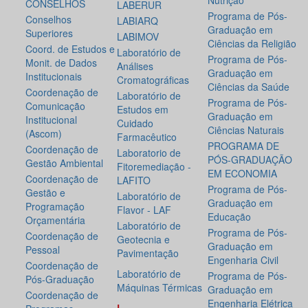
Nutrição
CONSELHOS
LABERUR
Programa de Pós-
Conselhos
LABIARQ
Graduação em
Superiores
LABIMOV
Ciências da Religião
Coord. de Estudos e
Laboratório de
Programa de Pós-
Monit. de Dados
Análises
Graduação em
Institucionais
Cromatográficas
Ciências da Saúde
Coordenação de
Laboratório de
Programa de Pós-
Comunicação
Estudos em
Graduação em
Institucional
Cuidado
Ciências Naturais
(Ascom)
Farmacêutico
PROGRAMA DE
Coordenação de
Laboratorio de
PÓS-GRADUAÇÃO
Gestão Ambiental
Fitoremediação -
EM ECONOMIA
Coordenação de
LAFITO
Programa de Pós-
Gestão e
Laboratório de
Graduação em
Programação
Flavor - LAF
Educação
Orçamentária
Laboratório de
Programa de Pós-
Coordenação de
Geotecnia e
Graduação em
Pessoal
Pavimentação
Engenharia Civil
Coordenação de
Laboratório de
Programa de Pós-
Pós-Graduação
Máquinas Térmicas
Graduação em
Coordenação de
Engenharia Elétrica