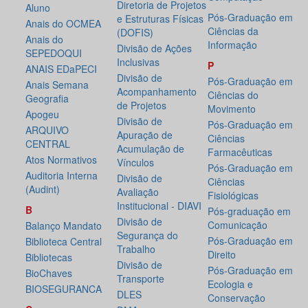
Diretoria de Projetos
Aluno
Pós-Graduação em
e Estruturas Físicas
Anais do OCMEA
Ciências da
(DOFIS)
Anais do
Informação
Divisão de Ações
SEPEDOQUI
Inclusivas
P
ANAIS EDaPECI
Divisão de
Pós-Graduação em
Anais Semana
Acompanhamento
Ciências do
Geografia
de Projetos
Movimento
Apogeu
Divisão de
Pós-Graduação em
ARQUIVO
Apuração de
Ciências
CENTRAL
Acumulação de
Farmacêuticas
Atos Normativos
Vínculos
Pós-Graduação em
Auditoria Interna
Divisão de
Ciências
(Audint)
Avaliação
Fisiológicas
Institucional - DIAVI
B
Pós-graduação em
Divisão de
Comunicação
Balanço Mandato
Segurança do
Pós-Graduação em
Biblioteca Central
Trabalho
Direito
Bibliotecas
Divisão de
Pós-Graduação em
BioChaves
Transporte
Ecologia e
BIOSEGURANCA
DLES
Conservação