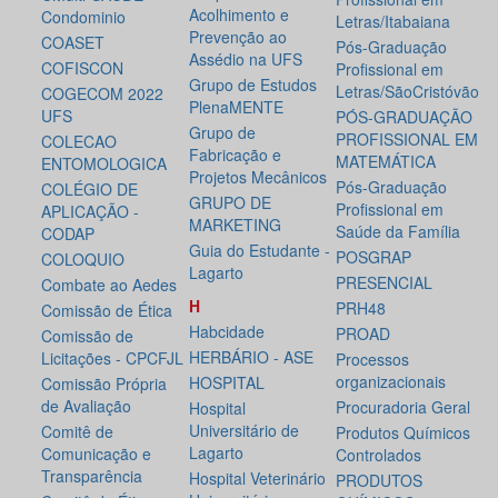
Acolhimento e
Condominio
Letras/Itabaiana
Prevenção ao
COASET
Pós-Graduação
Assédio na UFS
COFISCON
Profissional em
Grupo de Estudos
Letras/SãoCristóvão
COGECOM 2022
PlenaMENTE
UFS
PÓS-GRADUAÇÃO
Grupo de
PROFISSIONAL EM
COLECAO
Fabricação e
MATEMÁTICA
ENTOMOLOGICA
Projetos Mecânicos
Pós-Graduação
COLÉGIO DE
GRUPO DE
Profissional em
APLICAÇÃO -
MARKETING
Saúde da Família
CODAP
Guia do Estudante -
POSGRAP
COLOQUIO
Lagarto
PRESENCIAL
Combate ao Aedes
H
PRH48
Comissão de Ética
Habcidade
PROAD
Comissão de
HERBÁRIO - ASE
Licitações - CPCFJL
Processos
organizacionais
HOSPITAL
Comissão Própria
de Avaliação
Procuradoria Geral
Hospital
Universitário de
Comitê de
Produtos Químicos
Lagarto
Comunicação e
Controlados
Transparência
Hospital Veterinário
PRODUTOS