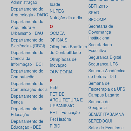
Administração
Idade
SBTI 2015
Departamento de
NUPEG
SEAD
Arqueologia - DARQ
Nutrição dia a dia
SECOMP
Departamento de
Secretaria de
O
Arquitetura e
Governança
Urbanismo - DAU
OCMEA
Institucional
Departamento de
OFICIAIS
Secretariado
Biociências (DBCI)
Olimpíada Brasileira
Executivo
Departamento de
de Contabilidade
Seguranca Digital
Ciência da
Olimpíadas de
Segurança UFS
Informação - DCI
Inovação
Semana Acadêmica
Departamento de
OUVIDORIA
de Letras - DLI
Computação
P
Semana de
Departamento de
PEB
Fisioterapia da UFS
Comunicação Social
PET DE
Campus Lagarto
Departamento de
ARQUITETURA E
Semana de
Dança
URBANISMO
Geografia
Departamento de
PET - Educação
SEMAT ITABAIANA
Educação
Pet História
SEPEDOQUI
Departamento de
PIBID
Educação - DED
Setor de Eventos e