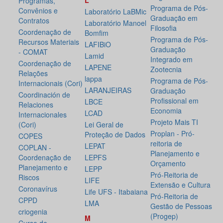
L
Programas,
Programa de Pós-
Convênios e
Laboratório LaBMic
Graduação em
Contratos
Laboratório Manoel
Filosofia
Coordenação de
Bomfim
Programa de Pós-
Recursos Materiais
LAFIBiO
Graduação
- COMAT
Lamid
Integrado em
Coordenação de
LAPENE
Zootecnia
Relações
lappa
Programa de Pós-
Internacionais (Cori)
LARANJEIRAS
Graduação
Coordinación de
Profissional em
LBCE
Relaciones
Economia
LCAD
Internacionales
Projeto Mais TI
(Cori)
Lei Geral de
Proplan - Pró-
Proteção de Dados
COPES
reitoria de
LEPAT
COPLAN -
Planejamento e
Coordenação de
LEPFS
Orçamento
Planejamento e
LEPP
Pró-Reitoria de
Riscos
LIFE
Extensão e Cultura
Coronavírus
Life UFS - Itabaiana
Pró-Reitoria de
CPPD
LMA
Gestão de Pessoas
criogenia
(Progep)
M