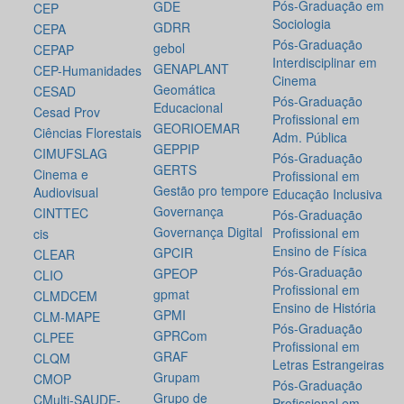
Pós-Graduação em
GDE
CEP
Sociologia
GDRR
CEPA
Pós-Graduação
gebol
CEPAP
Interdisciplinar em
GENAPLANT
CEP-Humanidades
Cinema
Geomática
CESAD
Pós-Graduação
Educacional
Cesad Prov
Profissional em
GEORIOEMAR
Ciências Florestais
Adm. Pública
GEPPIP
CIMUFSLAG
Pós-Graduação
GERTS
Cinema e
Profissional em
Gestão pro tempore
Audiovisual
Educação Inclusiva
Governança
CINTTEC
Pós-Graduação
Governança Digital
Profissional em
cis
Ensino de Física
GPCIR
CLEAR
Pós-Graduação
GPEOP
CLIO
Profissional em
gpmat
CLMDCEM
Ensino de História
GPMI
CLM-MAPE
Pós-Graduação
GPRCom
CLPEE
Profissional em
GRAF
CLQM
Letras Estrangeiras
Grupam
CMOP
Pós-Graduação
Grupo de
CMulti-SAUDE-
Profissional em