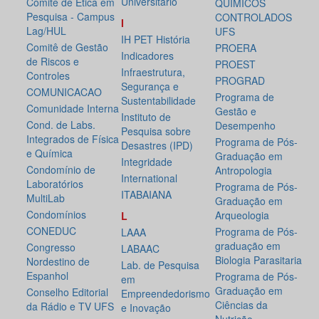
Universitário
Comitê de Ética em
QUÍMICOS
Pesquisa - Campus
CONTROLADOS
I
Lag/HUL
UFS
IH PET História
Comitê de Gestão
PROERA
Indicadores
de Riscos e
PROEST
Infraestrutura,
Controles
PROGRAD
Segurança e
COMUNICACAO
Programa de
Sustentabilidade
Comunidade Interna
Gestão e
Instituto de
Cond. de Labs.
Desempenho
Pesquisa sobre
Integrados de Física
Programa de Pós-
Desastres (IPD)
e Química
Graduação em
Integridade
Condomínio de
Antropologia
International
Laboratórios
Programa de Pós-
ITABAIANA
MultiLab
Graduação em
Condomínios
Arqueologia
L
CONEDUC
Programa de Pós-
LAAA
graduação em
Congresso
LABAAC
Biologia Parasitaria
Nordestino de
Lab. de Pesquisa
Espanhol
Programa de Pós-
em
Graduação em
Conselho Editorial
Empreendedorismo
Ciências da
da Rádio e TV UFS
e Inovação