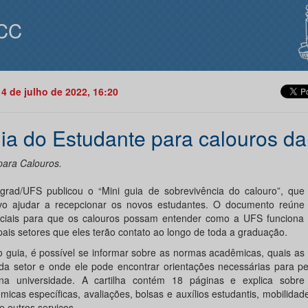
CC
14 de julho de 2022, 16:20
ia do Estudante para calouros d
para Calouros.
grad/UFS publicou o “Mini guia de sobrevivência do calouro”, qu
ivo ajudar a recepcionar os novos estudantes. O documento reúne
ciais para que os calouros possam entender como a UFS funciona 
ipais setores que eles terão contato ao longo de toda a graduação.
 guia, é possível se informar sobre as normas acadêmicas, quais as 
da setor e onde ele pode encontrar orientações necessárias para p
na universidade. A cartilha contém 18 páginas e explica sobre 
icas específicas, avaliações, bolsas e auxílios estudantis, mobilidade
e outros serviços.