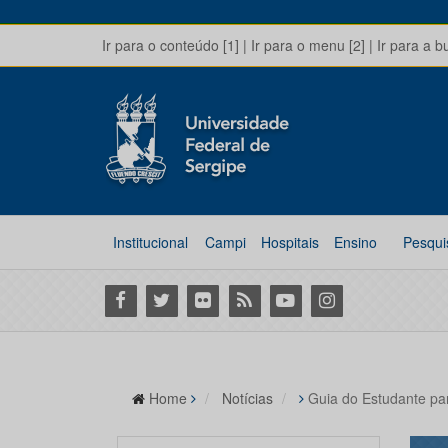
Ir para o conteúdo [1]
|
Ir para o menu [2]
|
Ir para a b
Institucional
Campi
Hospitais
Ensino
Pesqui
Facebook
Twitter
Flickr
RSS
Youtube
Instagram
Home
Notícias
Guia do Estudante pa