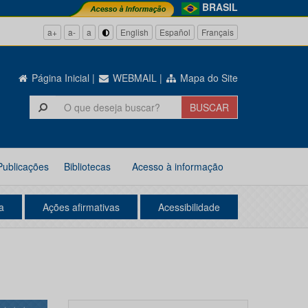
BRASIL
a+
a-
a
English
Español
Français
Página Inicial
|
WEBMAIL
|
Mapa do Site
Publicações
Bibliotecas
Acesso à informação
a
Ações afirmativas
Acessibilidade