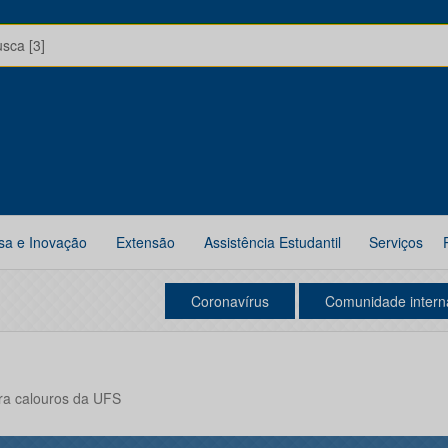
usca [3]
sa e Inovação
Extensão
Assistência Estudantil
Serviços
Coronavírus
Comunidade intern
ra calouros da UFS