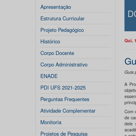
Apresentação
D
Estrutura Curricular
Projeto Pedagógico
Qui, 
Histórico
Corpo Docente
Gu
Corpo Administrativo
Guia 
ENADE
A Pro
PDI UFS 2021-2025
objet
essen
Perguntas Frequentes
princ
Atividade Complementar
Com o
de ca
Monitoria
dele 
acadêm
Projetos de Pesquisa
e entr