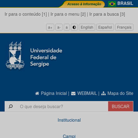
BRASIL
Ir para o conteúdo [1]
|
Ir para o menu [2]
|
Ir para a busca [3]
a+
a-
a
English
Español
Français
Página Inicial
|
WEBMAIL
|
Mapa do Site
Institucional
Campi