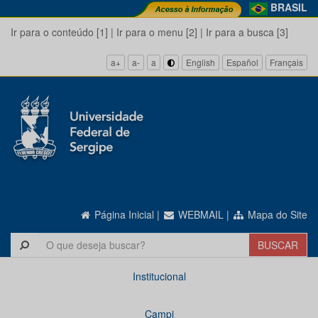
BRASIL
Ir para o conteúdo [1]
|
Ir para o menu [2]
|
Ir para a busca [3]
a+
a-
a
English
Español
Français
Página Inicial
|
WEBMAIL
|
Mapa do Site
Institucional
Campi