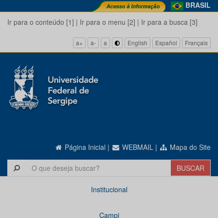
BRASIL
Ir para o conteúdo [1]
|
Ir para o menu [2]
|
Ir para a busca [3]
a+
a-
a
English
Español
Français
Página Inicial
|
WEBMAIL
|
Mapa do Site
Institucional
Campi