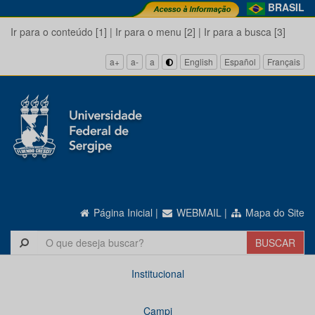
BRASIL
Ir para o conteúdo [1]
|
Ir para o menu [2]
|
Ir para a busca [3]
a+
a-
a
English
Español
Français
Página Inicial
|
WEBMAIL
|
Mapa do Site
Institucional
Campi