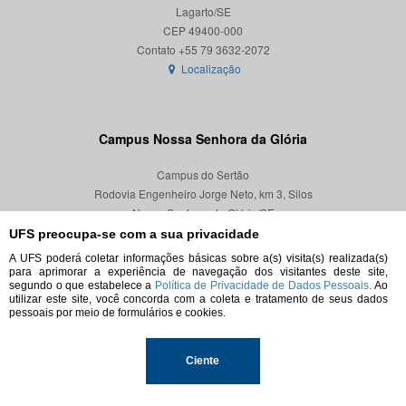
Lagarto/SE
CEP 49400-000
Localização
Campus Nossa Senhora da Glória
Campus do Sertão
Rodovia Engenheiro Jorge Neto, km 3, Silos
Nossa Senhora da Glória/SE
CEP 49680-000
UFS preocupa-se com a sua privacidade
A UFS poderá coletar informações básicas sobre a(s) visita(s) realizada(s)
Localização
para aprimorar a experiência de navegação dos visitantes deste site,
segundo o que estabelece a
Política de Privacidade de Dados Pessoais.
Ao
utilizar este site, você concorda com a coleta e tratamento de seus dados
pessoais por meio de formulários e cookies.
© 2026. Todos os direitos reservados.
Ciente
Universidade Federal de Sergipe.