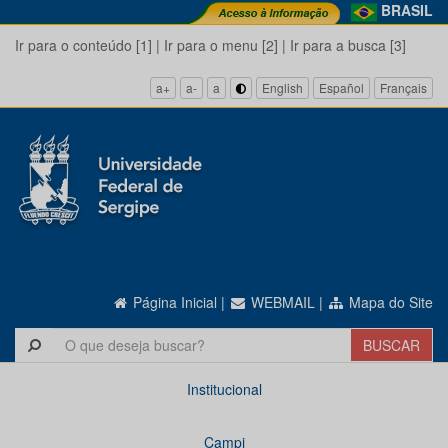
BRASIL
Ir para o conteúdo [1]
|
Ir para o menu [2]
|
Ir para a busca [3]
a+
a-
a
English
Español
Français
Página Inicial
|
WEBMAIL
|
Mapa do Site
Institucional
Campi