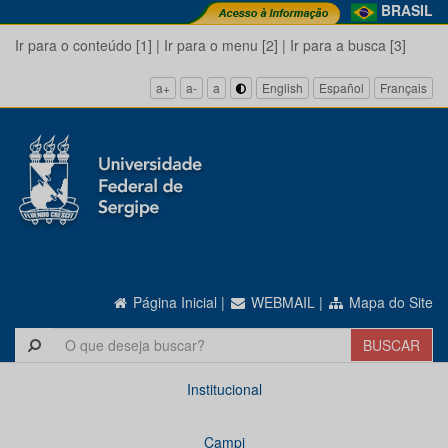
BRASIL
Ir para o conteúdo [1]
|
Ir para o menu [2]
|
Ir para a busca [3]
a+
a-
a
English
Español
Français
Página Inicial
|
WEBMAIL
|
Mapa do Site
Institucional
Campi