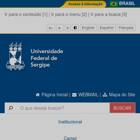
BRASIL
Ir para o conteúdo [1]
|
Ir para o menu [2]
|
Ir para a busca [3]
a+
a-
a
English
Español
Français
Página Inicial
|
WEBMAIL
|
Mapa do Site
Institucional
Campi