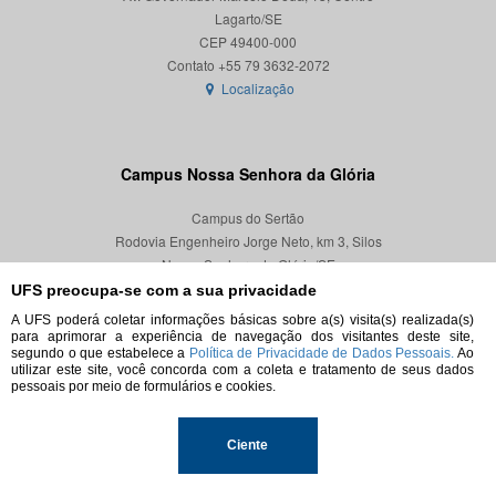
Lagarto/SE
CEP 49400-000
Localização
Campus Nossa Senhora da Glória
Campus do Sertão
Rodovia Engenheiro Jorge Neto, km 3, Silos
Nossa Senhora da Glória/SE
CEP 49680-000
UFS preocupa-se com a sua privacidade
A UFS poderá coletar informações básicas sobre a(s) visita(s) realizada(s)
Localização
para aprimorar a experiência de navegação dos visitantes deste site,
segundo o que estabelece a
Política de Privacidade de Dados Pessoais.
Ao
utilizar este site, você concorda com a coleta e tratamento de seus dados
pessoais por meio de formulários e cookies.
© 2026. Todos os direitos reservados.
Ciente
Universidade Federal de Sergipe.