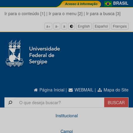
BRASIL
Ir para o conteúdo [1]
|
Ir para o menu [2]
|
Ir para a busca [3]
a+
a-
a
English
Español
Français
Página Inicial
|
WEBMAIL
|
Mapa do Site
Institucional
Campi