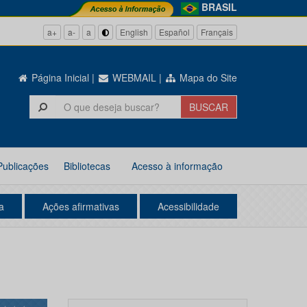
BRASIL
a+
a-
a
English
Español
Français
Página Inicial
|
WEBMAIL
|
Mapa do Site
Publicações
Bibliotecas
Acesso à informação
a
Ações afirmativas
Acessibilidade