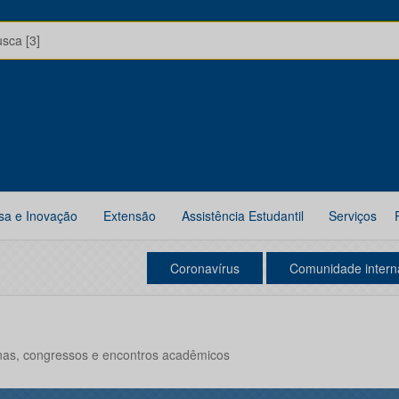
usca [3]
sa e Inovação
Extensão
Assistência Estudantil
Serviços
Coronavírus
Comunidade intern
nas, congressos e encontros acadêmicos