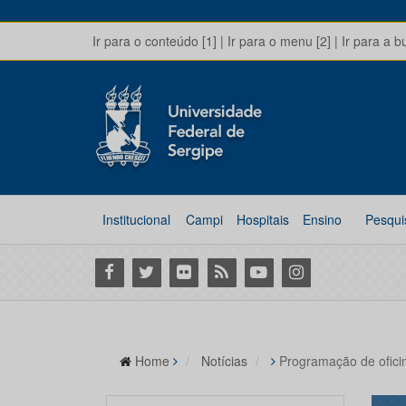
Ir para o conteúdo [1]
|
Ir para o menu [2]
|
Ir para a b
Institucional
Campi
Hospitais
Ensino
Pesqui
Facebook
Twitter
Flickr
RSS
Youtube
Instagram
Home
Notícias
Programação de ofici