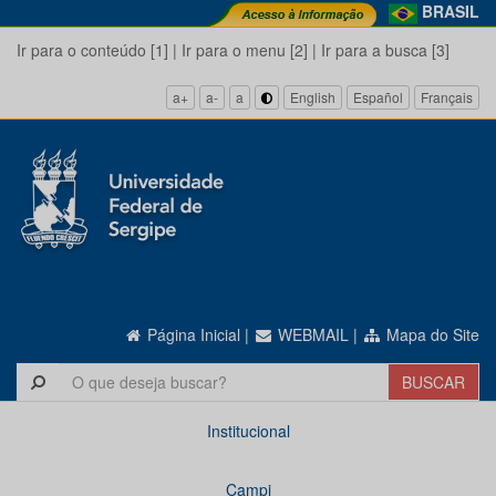
BRASIL
Ir para o conteúdo [1]
|
Ir para o menu [2]
|
Ir para a busca [3]
a+
a-
a
English
Español
Français
Página Inicial
|
WEBMAIL
|
Mapa do Site
Institucional
Campi