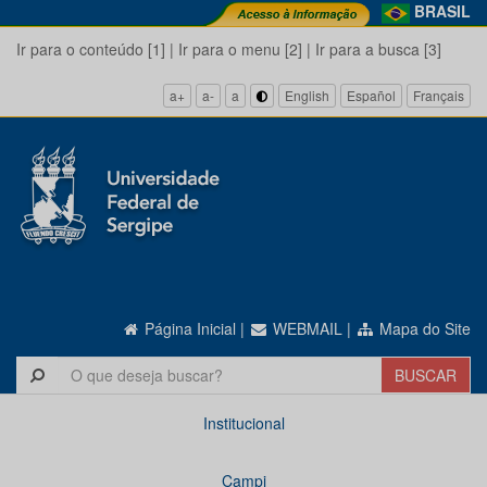
BRASIL
Ir para o conteúdo [1]
|
Ir para o menu [2]
|
Ir para a busca [3]
a+
a-
a
English
Español
Français
Página Inicial
|
WEBMAIL
|
Mapa do Site
Institucional
Campi