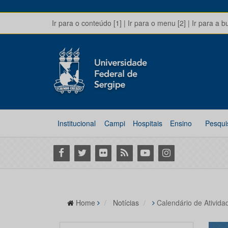
Ir para o conteúdo [1]
|
Ir para o menu [2]
|
Ir para a b
Institucional
Campi
Hospitais
Ensino
Pesqui
Facebook
Twitter
Flickr
RSS
Youtube
Instagram
Home
Notícias
Calendário de Ativid