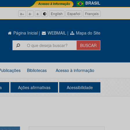
BRASIL
a+
a-
a
English
Español
Français
Página Inicial
|
WEBMAIL
|
Mapa do Site
Publicações
Bibliotecas
Acesso à informação
a
Ações afirmativas
Acessibilidade