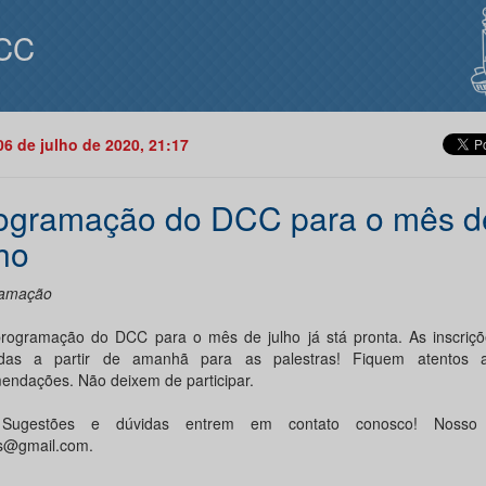
CC
06 de julho de 2020, 21:17
ogramação do DCC para o mês d
lho
ramação
rogramação do DCC para o mês de julho já stá pronta. As inscriçõ
radas a partir de amanhã para as palestras! Fiquem atentos 
endações. Não deixem de participar.
ugestões e dúvidas entrem em contato conosco! Nosso 
s@gmail.com.