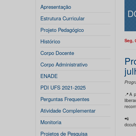
Apresentação
D
Estrutura Curricular
Projeto Pedagógico
Seg, 
Histórico
Corpo Docente
Pr
Corpo Administrativo
ju
ENADE
Prog
PDI UFS 2021-2025
📍A p
Perguntas Frequentes
libe
recom
Atividade Complementar
📲 S
Monitoria
dccuf
Projetos de Pesquisa