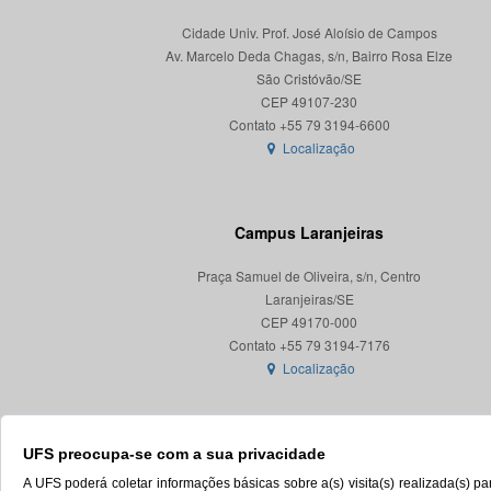
Cidade Univ. Prof. José Aloísio de Campos
Av. Marcelo Deda Chagas, s/n, Bairro Rosa Elze
São Cristóvão/SE
CEP 49107-230
Localização
Campus Laranjeiras
Praça Samuel de Oliveira, s/n, Centro
Laranjeiras/SE
CEP 49170-000
Localização
UFS preocupa-se com a sua privacidade
A UFS poderá coletar informações básicas sobre a(s) visita(s) realizada(s) 