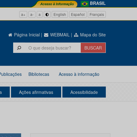
BRASIL
a+
a-
a
English
Español
Français
Página Inicial
|
WEBMAIL
|
Mapa do Site
Publicações
Bibliotecas
Acesso à informação
a
Ações afirmativas
Acessibilidade