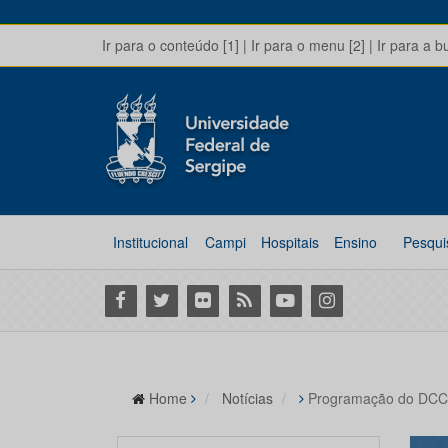
Ir para o conteúdo [1]
|
Ir para o menu [2]
|
Ir para a b
Institucional
Campi
Hospitais
Ensino
Pesqui
Facebook
Twitter
Flickr
RSS
Youtube
Instagram
Home
Notícias
Programação do DCC 