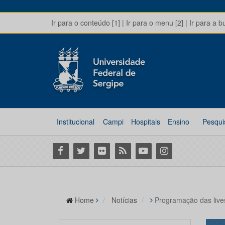
Ir para o conteúdo [1]
|
Ir para o menu [2]
|
Ir para a b
Institucional
Campi
Hospitais
Ensino
Pesqui
Facebook
Twitter
Flickr
RSS
Youtube
Instagram
Home
Notícias
Programação das live