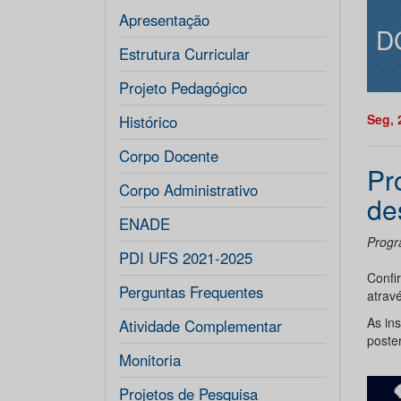
Apresentação
D
Estrutura Curricular
Projeto Pedagógico
Seg, 
Histórico
Corpo Docente
Pr
Corpo Administrativo
de
ENADE
Prog
PDI UFS 2021-2025
Confi
Perguntas Frequentes
atravé
As in
Atividade Complementar
poster
Monitoria
Projetos de Pesquisa