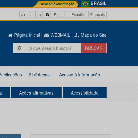
BRASIL
a+
a-
a
English
Español
Français
Página Inicial
|
WEBMAIL
|
Mapa do Site
Publicações
Bibliotecas
Acesso à informação
a
Ações afirmativas
Acessibilidade