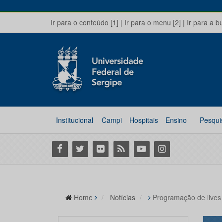
Ir para o conteúdo [1]
|
Ir para o menu [2]
|
Ir para a b
Institucional
Campi
Hospitais
Ensino
Pesqui
Facebook
Twitter
Flickr
RSS
Youtube
Instagram
Home
Notícias
Programação de lives