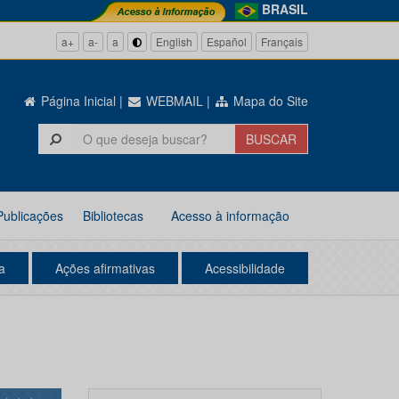
BRASIL
a+
a-
a
English
Español
Français
Página Inicial
|
WEBMAIL
|
Mapa do Site
Publicações
Bibliotecas
Acesso à informação
a
Ações afirmativas
Acessibilidade