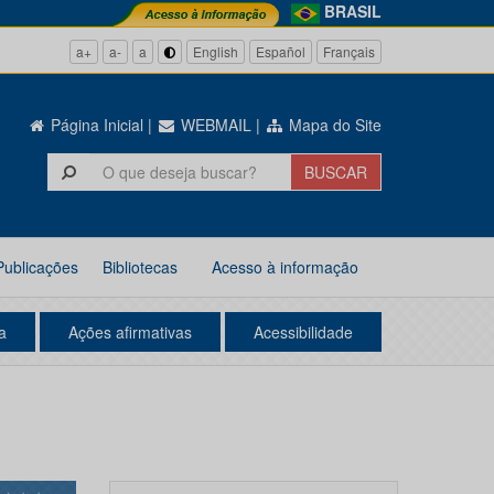
BRASIL
a+
a-
a
English
Español
Français
Página Inicial
|
WEBMAIL
|
Mapa do Site
Publicações
Bibliotecas
Acesso à informação
a
Ações afirmativas
Acessibilidade