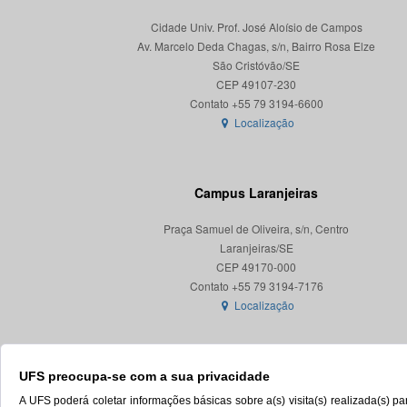
Cidade Univ. Prof. José Aloísio de Campos
Av. Marcelo Deda Chagas, s/n, Bairro Rosa Elze
São Cristóvão/SE
CEP 49107-230
Localização
Campus Laranjeiras
Praça Samuel de Oliveira, s/n, Centro
Laranjeiras/SE
CEP 49170-000
Localização
UFS preocupa-se com a sua privacidade
A UFS poderá coletar informações básicas sobre a(s) visita(s) realizada(s) 