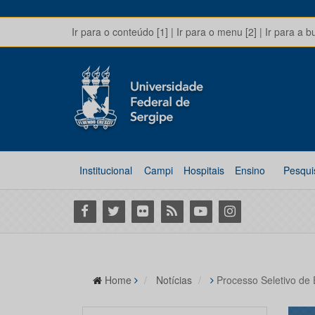
Ir para o conteúdo [1]
|
Ir para o menu [2]
|
Ir para a b
Institucional
Campi
Hospitais
Ensino
Pesqui
Facebook
Twitter
Flickr
RSS
Youtube
Instagram
Home
Notícias
Processo Seletivo de 