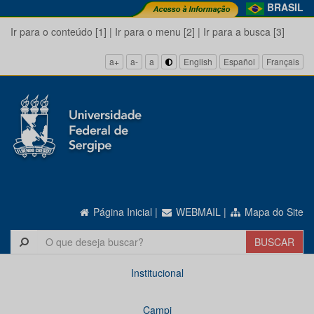
BRASIL
Ir para o conteúdo [1]
|
Ir para o menu [2]
|
Ir para a busca [3]
a+
a-
a
English
Español
Français
Página Inicial
|
WEBMAIL
|
Mapa do Site
Institucional
Campi