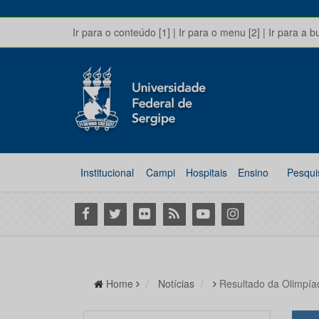
Ir para o conteúdo [1]
|
Ir para o menu [2]
|
Ir para a b
Institucional
Campi
Hospitais
Ensino
Pesqui
Facebook
Twitter
Flickr
RSS
Youtube
Instagram
Home
Notícias
Resultado da Olimpíad