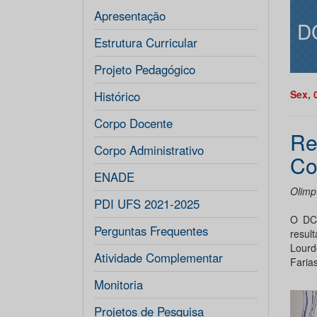
Apresentação
D
Estrutura Curricular
Projeto Pedagógico
Sex, 
Histórico
Corpo Docente
Re
Corpo Administrativo
Co
ENADE
Olimp
PDI UFS 2021-2025
O DCC
Perguntas Frequentes
resul
Lourd
Atividade Complementar
Farias
Monitoria
Projetos de Pesquisa