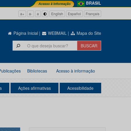
BRASIL
a+
a-
a
English
Español
Français
Página Inicial
|
WEBMAIL
|
Mapa do Site
Publicações
Bibliotecas
Acesso à informação
a
Ações afirmativas
Acessibilidade