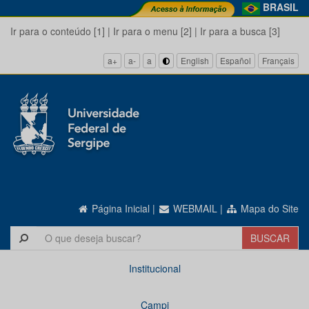
BRASIL
Ir para o conteúdo [1]
|
Ir para o menu [2]
|
Ir para a busca [3]
a+
a-
a
English
Español
Français
Página Inicial
|
WEBMAIL
|
Mapa do Site
Institucional
Campi