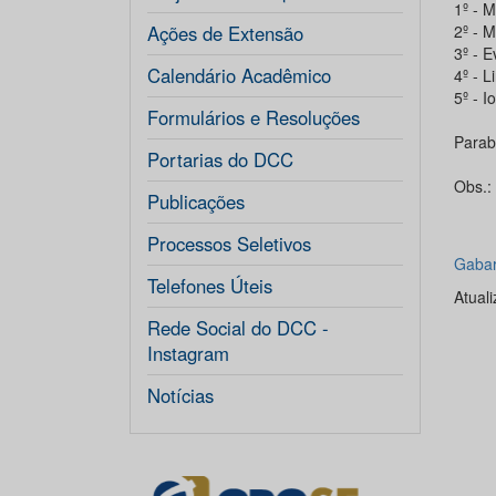
1º - 
Ações de Extensão
2º - M
3º - 
Calendário Acadêmico
4º - L
5º - 
Formulários e Resoluções
Parab
Portarias do DCC
Obs.:
Publicações
Processos Seletivos
Gabar
Telefones Úteis
Atual
Rede Social do DCC -
Instagram
Notícias