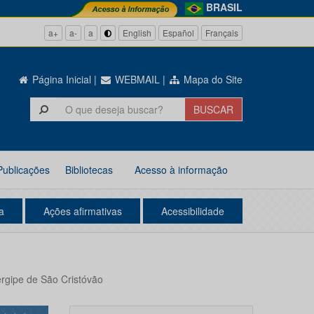
BRASIL
a+
a-
a
English
Español
Français
Página Inicial
|
WEBMAIL
|
Mapa do Site
Publicações
Bibliotecas
Acesso à informação
a
Ações afirmativas
Acessibilidade
ergipe de São Cristóvão