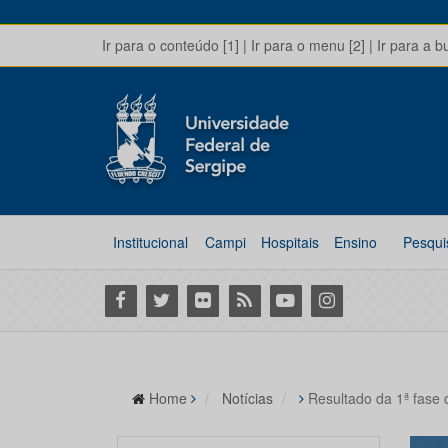
Ir para o conteúdo [1]
|
Ir para o menu [2]
|
Ir para a b
Institucional
Campi
Hospitais
Ensino
Pesqui
Facebook
Twitter
Flickr
RSS
Youtube
Instagram
Home
Notícias
Resultado da 1ª fase 