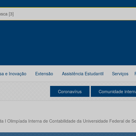
usca [3]
sa e Inovação
Extensão
Assistência Estudantil
Serviços
Coronavírus
Comunidade intern
da I Olimpíada Interna de Contabilidade da Universidade Federal de S